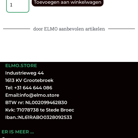
Toevoegen aan winkelwagen
door ELMO aanbevolen artikelen
ELMO.STORE
Industrieweg 44
1613 KV Grootebroek
Tel:
+31 644 644 086
Email:
info@elmo.store
BTW nr: NL002099462B30
Kvk: 71078738 te Stede Broec
Iban.:NL61RABO0328092533
ER IS MEER …