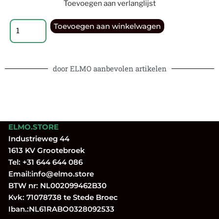
Toevoegen aan verlanglijst
Toevoegen aan winkelwagen
door ELMO aanbevolen artikelen
ELMO.STORE
Industrieweg 44
1613 KV Grootebroek
Tel:
+31 644 644 086
Email:
info@elmo.store
BTW nr: NL002099462B30
Kvk: 71078738 te Stede Broec
Iban.:NL61RABO0328092533