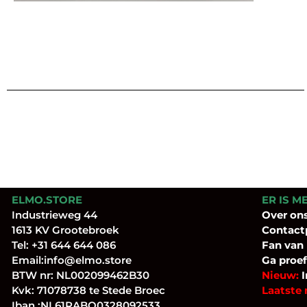
ELMO.STORE
ER IS M
Industrieweg 44
Over
on
1613 KV Grootebroek
Contact
Tel:
+31 644 644 086
Fan
van
Email:
info@elmo.store
Ga proef
BTW nr: NL002099462B30
Nieuw:
I
Kvk: 71078738 te Stede Broec
Laatste 
Iban.:NL61RABO0328092533