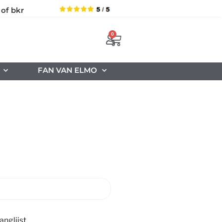
 of bkr
0
FAN VAN ELMO
nglijst