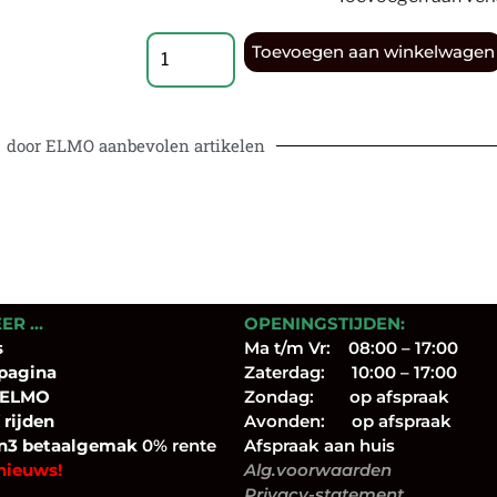
Toevoegen aan winkelwagen
door ELMO aanbevolen artikelen
EER …
OPENINGSTIJDEN:
s
Ma t/m Vr: 08:00 – 17:00
pagina
Zaterdag: 10:00 – 17:00
 ELMO
Zondag: op afspraak
 rijden
Avonden: op afspraak
n3 betaalgemak
0% rente
Afspraak aan huis
nieuws!
Alg.voorwaarden
Privacy-statement