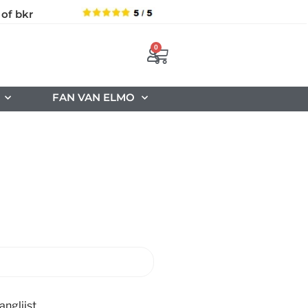
 of bkr
0
FAN VAN ELMO
nglijst