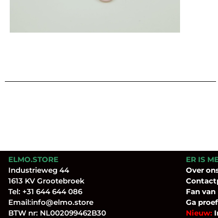
ELMO.STORE
ER IS M
Industrieweg 44
Over
on
1613 KV Grootebroek
Contact
Tel:
+31 644 644 086
Fan
van
Email:
info@elmo.store
Ga proef
BTW nr: NL002099462B30
Nieuw:
I