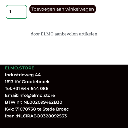
Toevoegen aan winkelwagen
door ELMO aanbevolen artikelen
ELMO.STORE
Industrieweg 44
1613 KV Grootebroek
Tel:
+31 644 644 086
Email:
info@elmo.store
BTW nr: NL002099462B30
Kvk: 71078738 te Stede Broec
Iban.:NL61RABO0328092533