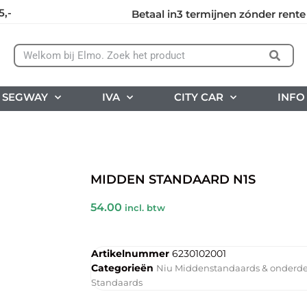
5,-
Betaal in3 termijnen zónder rente
SEGWAY
IVA
CITY CAR
INFO
MIDDEN STANDAARD N1S
54.00
incl. btw
Artikelnummer
6230102001
Categorieën
Niu Middenstandaards & onderd
Standaards