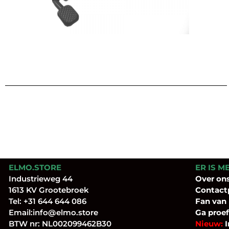
ELMO.STORE
ER IS M
Industrieweg 44
Over
on
1613 KV Grootebroek
Contact
Tel:
+31 644 644 086
Fan
van
Email:
info@elmo.store
Ga proef
BTW nr: NL002099462B30
Nieuw:
I