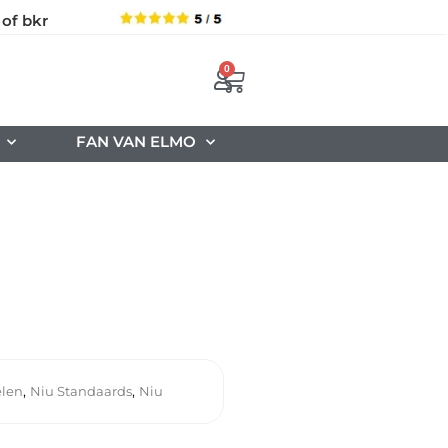
 of bkr
0
FAN VAN ELMO
,
,
elen
Niu Standaards
Niu