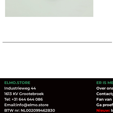
ELMO.STORE
ER IS M
Industrieweg 44
Over
on
1613 KV Grootebroek
Contact
Tel:
+31 644 644 086
Fan
van
Email:
info@elmo.store
Ga proef
BTW nr: NL002099462B30
Nieuw:
I