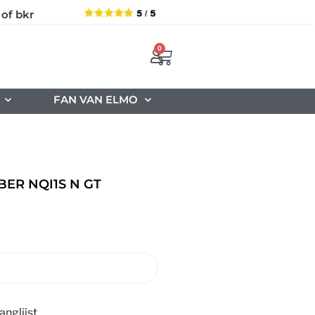
 of bkr
0
FAN VAN ELMO
ER NQI1S N GT
nglijst