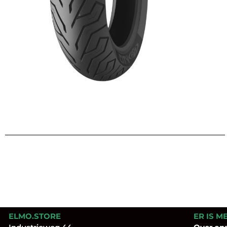
ELMO.STORE
ER IS M