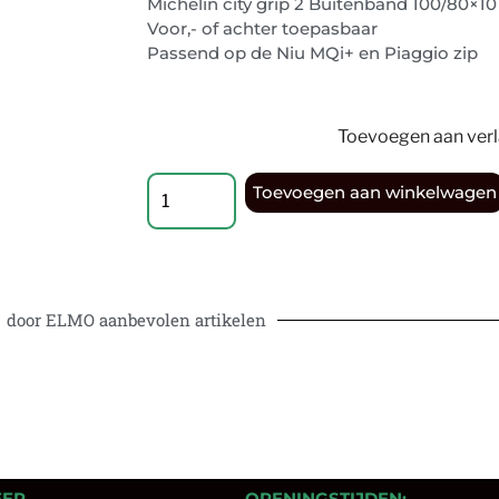
Michelin city grip 2 Buitenband 100/80×10
Voor,- of achter toepasbaar
Passend op de Niu MQi+ en Piaggio zip
Toevoegen aan verla
Toevoegen aan winkelwagen
door ELMO aanbevolen artikelen
EER …
OPENINGSTIJDEN: