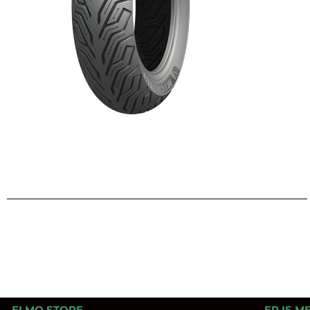
ELMO.STORE
ER IS M