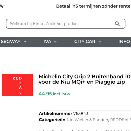
5,-
Betaal in3 termijnen zónder rente
SEGWAY
IVA
CITY CAR
INFO
Michelin City Grip 2 Buitenband 1
R E D
voor de Niu MQi+ en Piaggio zip
E
A
L
44.95
incl. btw
Artikelnummer
763843
Categorieën
,
Niu Wielen & Banden
REDDEAL