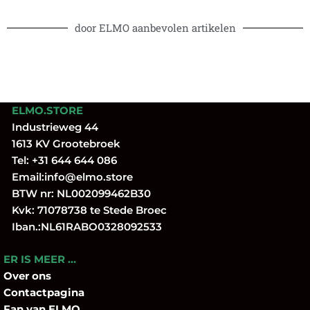
door ELMO aanbevolen artikelen
ELMO.STORE
Industrieweg 44
1613 KV Grootebroek
Tel:
+31 644 644 086
Email:
info@elmo.store
BTW nr: NL002099462B30
Kvk: 71078738 te Stede Broec
Iban.:NL61RABO0328092533
ER IS MEER …
Over
ons
Contactpagina
Fan
van ELMO