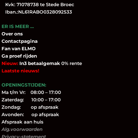
Kvk: 71078738 te Stede Broec
Iban.:NL61RABO0328092533
ER IS MEER …
Over
ons
Contactpagina
Fan
van ELMO
Ga proef rijden
Nieuw:
In3 betaalgemak
0% rente
Laatste nieuws!
OPENINGSTIJDEN:
Ma t/m Vr: 08:00 – 17:00
Zaterdag: 10:00 – 17:00
Zondag: op afspraak
Avonden: op afspraak
Afspraak aan huis
Alg.voorwaarden
Privacy-statement