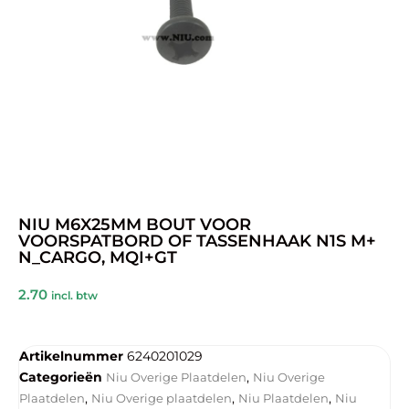
NIU M6X25MM BOUT VOOR
VOORSPATBORD OF TASSENHAAK N1S M+
N_CARGO, MQI+GT
2.70
incl. btw
Artikelnummer
6240201029
Categorieën
,
Niu Overige Plaatdelen
Niu Overige
,
,
,
Plaatdelen
Niu Overige plaatdelen
Niu Plaatdelen
Niu