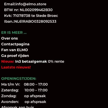
Email:
info@elmo.store
BTW nr: NL002099462B30
Kvk: 71078738 te Stede Broec
Iban.:NL61RABO0328092533
ER IS MEER …
Over
ons
Contactpagina
Fan
van ELMO
Ga proef rijden
Nieuw:
In3 betaalgemak
0% rente
Laatste nieuws!
OPENINGSTIJDEN:
Ma t/m Vr: 08:00 – 17:00
Zaterdag: 10:00 – 17:00
Zondag: op afspraak
Avonden: op afspraak
Afspraak aan huis