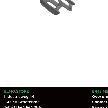
ELMO.STORE
ER IS M
Industrieweg 44
Over
on
1613 KV Grootebroek
Contact
Tel:
+31 644 644 086
Fan
van