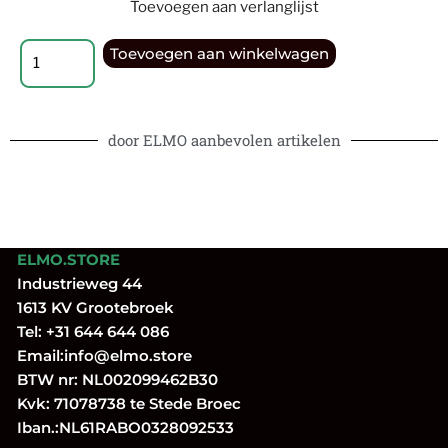
Toevoegen aan verlanglijst
Toevoegen aan winkelwagen
door ELMO aanbevolen artikelen
ELMO.STORE
Industrieweg 44
1613 KV Grootebroek
Tel:
+31 644 644 086
Email:
info@elmo.store
BTW nr: NL002099462B30
Kvk: 71078738 te Stede Broec
Iban.:NL61RABO0328092533