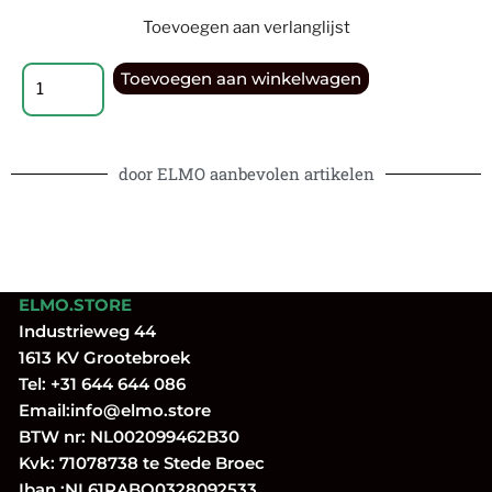
Toevoegen aan verlanglijst
Toevoegen aan winkelwagen
door ELMO aanbevolen artikelen
ELMO.STORE
Industrieweg 44
1613 KV Grootebroek
Tel:
+31 644 644 086
Email:
info@elmo.store
BTW nr: NL002099462B30
Kvk: 71078738 te Stede Broec
Iban.:NL61RABO0328092533