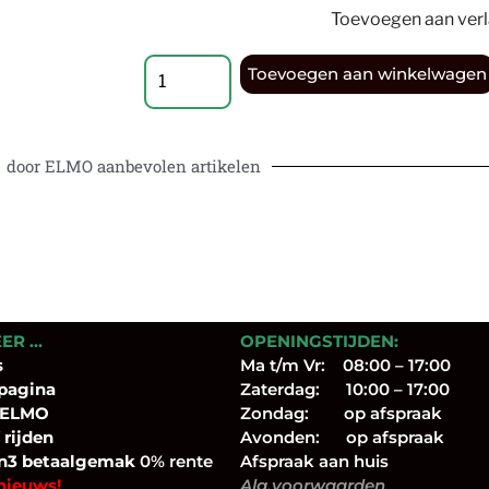
Toevoegen aan verla
Toevoegen aan winkelwagen
door ELMO aanbevolen artikelen
EER …
OPENINGSTIJDEN:
s
Ma t/m Vr: 08:00 – 17:00
pagina
Zaterdag: 10:00 – 17:00
 ELMO
Zondag: op afspraak
 rijden
Avonden: op afspraak
n3 betaalgemak
0% rente
Afspraak aan huis
nieuws!
Alg.voorwaarden