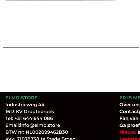
ELMO.STORE
ER IS M
Industrieweg 44
Over
on
1613 KV Grootebroek
Contact
Tel:
+31 644 644 086
Fan
van
Email:
info@elmo.store
Ga proef
BTW nr: NL002099462B30
Nieuw:
I
Kvk: 71078738 te Stede Broec
Laatste 