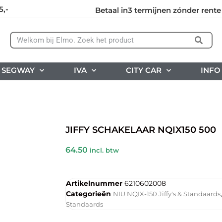
5,-
Betaal in3 termijnen zónder rente
SEGWAY
IVA
CITY CAR
INFO
JIFFY SCHAKELAAR NQIX150 500
64.50
incl. btw
Artikelnummer
6210602008
Categorieën
NIU NQIX-150 Jiffy's & Standaards
Standaards