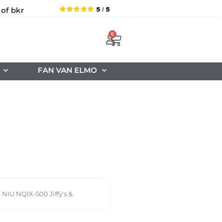
 of bkr
0
FAN VAN ELMO
,
NIU NQIX-500 Jiffy's &