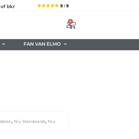
 of bkr
0
FAN VAN ELMO
,
,
erdelen
Niu Standaards
Niu