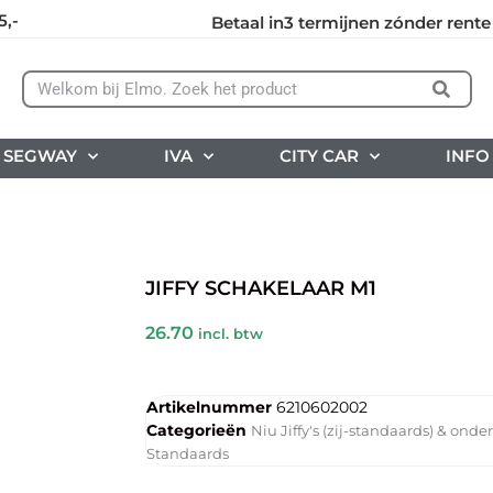
5,-
Betaal in3 termijnen zónder rente
SEGWAY
IVA
CITY CAR
INFO
JIFFY SCHAKELAAR M1
26.70
incl. btw
Artikelnummer
6210602002
Categorieën
Niu Jiffy's (zij-standaards) & ond
Standaards