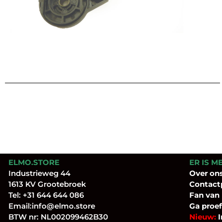
ELMO.STORE
ER IS M
Industrieweg 44
Over
on
1613 KV Grootebroek
Contact
Tel:
+31 644 644 086
Fan
van
Email:
info@elmo.store
Ga proef
BTW nr: NL002099462B30
Nieuw:
I