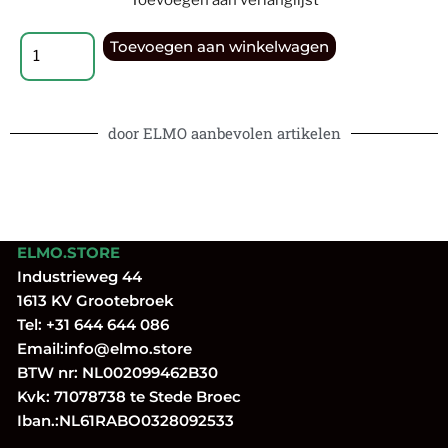
Toevoegen aan winkelwagen
door ELMO aanbevolen artikelen
ELMO.STORE
Industrieweg 44
1613 KV Grootebroek
Tel:
+31 644 644 086
Email:
info@elmo.store
BTW nr: NL002099462B30
Kvk: 71078738 te Stede Broec
Iban.:NL61RABO0328092533