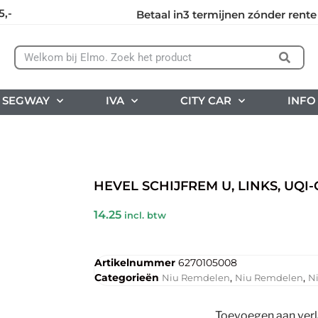
5,-
Betaal in3 termijnen zónder rente
SEGWAY
IVA
CITY CAR
INFO
HEVEL SCHIJFREM U, LINKS, UQI-
14.25
incl. btw
Artikelnummer
6270105008
Categorieën
,
,
Niu Remdelen
Niu Remdelen
N
Toevoegen aan verla