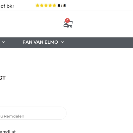
 of bkr
0
FAN VAN ELMO
GT
iu Remdelen
nglijst