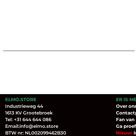
ELMO.STORE
ER IS M
Industrieweg 44
Over
on
1613 KV Grootebroek
Contact
Tel:
+31 644 644 086
Fan
van
Email:
info@elmo.store
Ga proef
BTW nr: NL002099462B30
Nieuw:
I