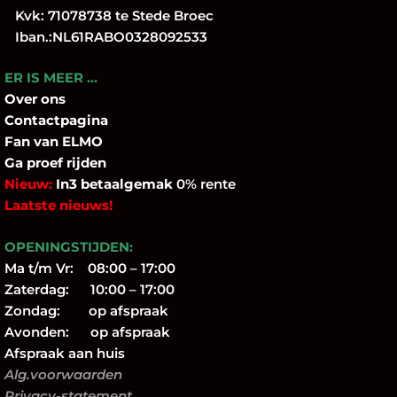
Kvk: 71078738 te Stede Broec
Iban.:NL61RABO0328092533
ER IS MEER …
Over
ons
Contactpagina
Fan
van ELMO
Ga proef rijden
Nieuw:
In3 betaalgemak
0% rente
Laatste nieuws!
OPENINGSTIJDEN:
Ma t/m Vr: 08:00 – 17:00
Zaterdag: 10:00 – 17:00
Zondag: op afspraak
Avonden: op afspraak
Afspraak aan huis
Alg.voorwaarden
Privacy-statement