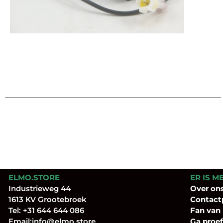
ELMO.STORE
ER IS M
Industrieweg 44
Over
on
1613 KV Grootebroek
Contact
Tel:
+31 644 644 086
Fan
van
Email:
info@elmo.store
Ga proef