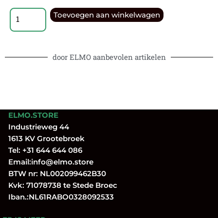
Toevoegen aan winkelwagen
door ELMO aanbevolen artikelen
ELMO.STORE
Industrieweg 44
1613 KV Grootebroek
Tel:
+31 644 644 086
Email:
info@elmo.store
BTW nr: NL002099462B30
Kvk: 71078738 te Stede Broec
Iban.:NL61RABO0328092533