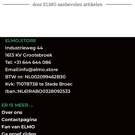
door ELMO aanbevolen artikelen
ELMO.STORE
Industrieweg 44
1613 KV Grootebroek
Tel:
+31 644 644 086
Email:
info@elmo.store
BTW nr: NL002099462B30
Kvk: 71078738 te Stede Broec
Iban.:NL61RABO0328092533
ER IS MEER …
Over
ons
Contactpagina
Fan
van ELMO
Ga proef rijden