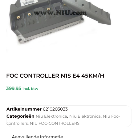
FOC CONTROLLER N1S E4 45KM/H
399.95
incl. btw
Artikelnummer
6210203033
Categorieën
,
,
Niu Elektronica
Niu Elektronica
Niu Foc-
,
controllers
NIU FOC-CONTROLLERS
Aanvullende informatie