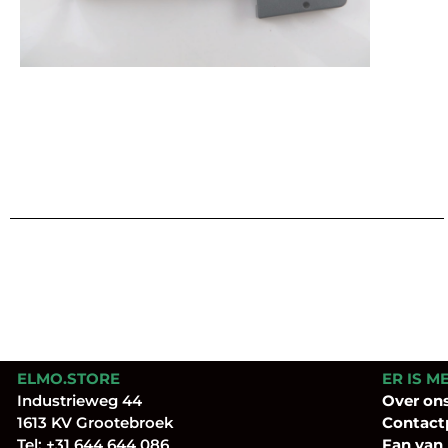
ELMO.STORE
ER IS M
Industrieweg 44
Over
on
1613 KV Grootebroek
Contact
Tel:
+31 644 644 086
Fan
van