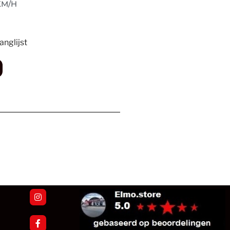
KM/H
nglijst