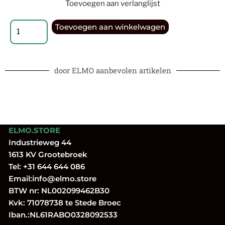
Toevoegen aan verlanglijst
Toevoegen aan winkelwagen
door ELMO aanbevolen artikelen
ELMO.STORE
Industrieweg 44
1613 KV Grootebroek
Tel:
+31 644 644 086
Email:
info@elmo.store
BTW nr: NL002099462B30
Kvk: 71078738 te Stede Broec
Iban.:NL61RABO0328092533