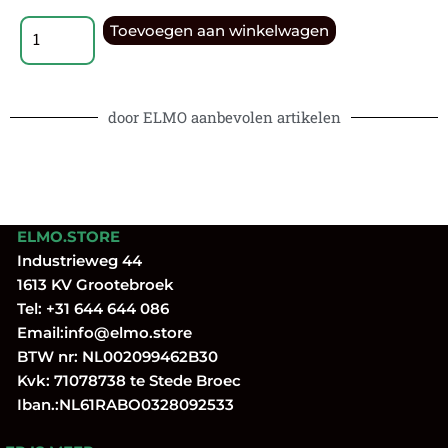
Toevoegen aan winkelwagen
door ELMO aanbevolen artikelen
ELMO.STORE
Industrieweg 44
1613 KV Grootebroek
Tel:
+31 644 644 086
Email:
info@elmo.store
BTW nr: NL002099462B30
Kvk: 71078738 te Stede Broec
Iban.:NL61RABO0328092533