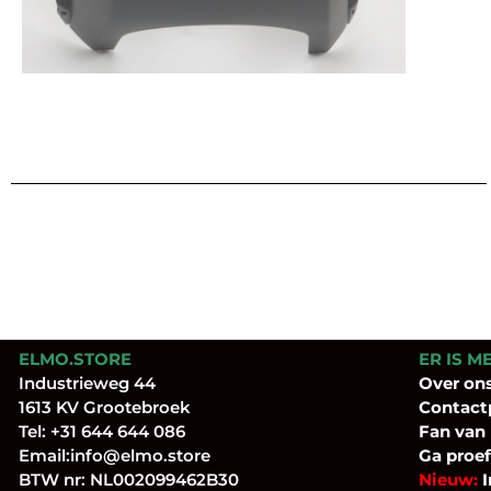
ELMO.STORE
ER IS M
Industrieweg 44
Over
on
1613 KV Grootebroek
Contact
Tel:
+31 644 644 086
Fan
van
Email:
info@elmo.store
Ga proef
BTW nr: NL002099462B30
Nieuw:
I