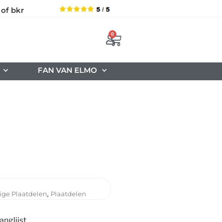
 of bkr
0
FAN VAN ELMO
,
ige Plaatdelen
Plaatdelen
nglijst