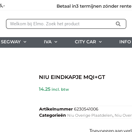
5,-
Betaal in3 termijnen zónder rente
SEGWAY
IVA
CITY CAR
INFO
NIU EINDKAPJE MQI+GT
14.25
incl. btw
Artikelnummer
6230541006
Categorieën
,
Niu Overige Plaatdelen
Niu Over
Toevoegen aan verla