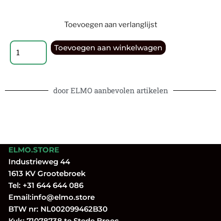
Toevoegen aan verlanglijst
Toevoegen aan winkelwagen
door ELMO aanbevolen artikelen
ELMO.STORE
Industrieweg 44
1613 KV Grootebroek
Tel:
+31 644 644 086
Email:
info@elmo.store
BTW nr: NL002099462B30
Kvk: 71078738 te Stede Broec