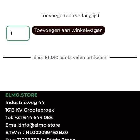
Toevoegen aan verlanglijst
Toevoegen aan winkelwagen
door ELMO aanbevolen artikelen
ELMO.STORE
Industrieweg 44
1613 KV Grootebroek
Tel:
+31 644 644 086
Email:
info@elmo.store
BTW nr: NL002099462B30
Kvk: 71078738 te Stede Broec