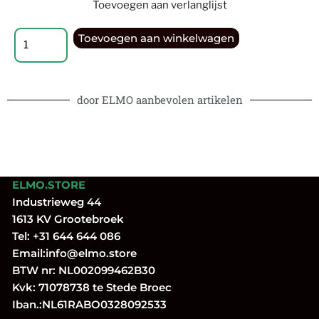
Toevoegen aan verlanglijst
Toevoegen aan winkelwagen
door ELMO aanbevolen artikelen
ELMO.STORE
Industrieweg 44
1613 KV Grootebroek
Tel:
+31 644 644 086
Email:
info@elmo.store
BTW nr: NL002099462B30
Kvk: 71078738 te Stede Broec
Iban.:NL61RABO0328092533