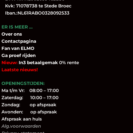
Kvk: 71078738 te Stede Broec
Iban.:NL61RABO0328092533
ER IS MEER …
Over
ons
Contactpagina
Fan
van ELMO
Ga proef rijden
Nieuw:
In3 betaalgemak
0% rente
Laatste nieuws!
OPENINGSTIJDEN:
Ma t/m Vr: 08:00 – 17:00
Zaterdag: 10:00 – 17:00
Zondag: op afspraak
Avonden: op afspraak
Afspraak aan huis
Alg.voorwaarden