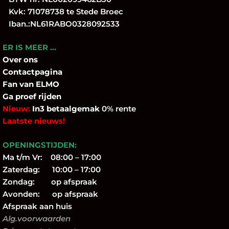
Kvk: 71078738 te Stede Broec
Iban.:NL61RABO0328092533
ER IS MEER …
Over
ons
Contactpagina
Fan
van ELMO
Ga proef rijden
Nieuw:
In3 betaalgemak
0% rente
Laatste nieuws!
OPENINGSTIJDEN:
Ma t/m Vr: 08:00 – 17:00
Zaterdag: 10:00 – 17:00
Zondag: op afspraak
Avonden: op afspraak
Afspraak aan huis
Alg.voorwaarden