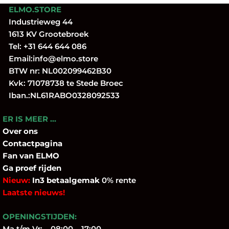
ELMO.STORE
Industrieweg 44
1613 KV Grootebroek
Tel:
+31 644 644 086
Email:
info@elmo.store
BTW nr: NL002099462B30
Kvk: 71078738 te Stede Broec
Iban.:NL61RABO0328092533
ER IS MEER …
Over
ons
Contactpagina
Fan
van ELMO
Ga proef rijden
Nieuw:
In3 betaalgemak
0% rente
Laatste nieuws!
OPENINGSTIJDEN:
Ma t/m Vr: 08:00 – 17:00