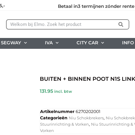
5,-
Betaal in3 termijnen zónder rente
SEGWAY
IVA
CITY CAR
INFO
BUITEN + BINNEN POOT N1S LINKS
131.95
incl. btw
Artikelnummer
6270202001
Categorieën
,
Niu Schokbrekers
Niu Schokbrek
,
Stuurinrichting & Vorken
Niu Stuurinrichting &
Vorken