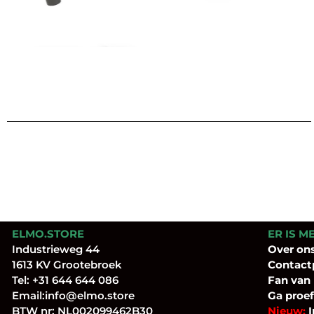
ELMO.STORE
ER IS M
Industrieweg 44
Over
on
1613 KV Grootebroek
Contact
Tel:
+31 644 644 086
Fan
van
Email:
info@elmo.store
Ga proef
BTW nr: NL002099462B30
Nieuw:
I