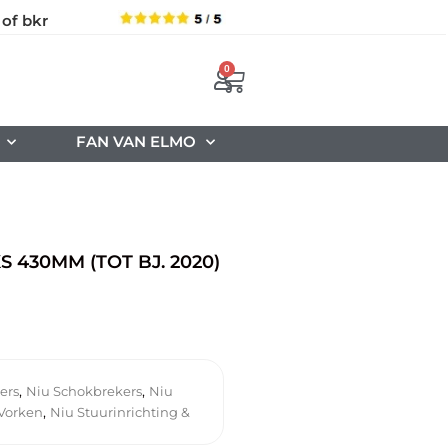
 of bkr
0
FAN VAN ELMO
 430MM (TOT BJ. 2020)
,
,
ers
Niu Schokbrekers
Niu
,
 Vorken
Niu Stuurinrichting &