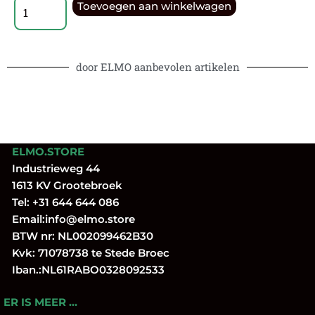
Toevoegen aan winkelwagen
door ELMO aanbevolen artikelen
ELMO.STORE
Industrieweg 44
1613 KV Grootebroek
Tel:
+31 644 644 086
Email:
info@elmo.store
BTW nr: NL002099462B30
Kvk: 71078738 te Stede Broec
Iban.:NL61RABO0328092533
ER IS MEER …