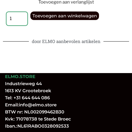
Toevoegen aan verlanglijst
Toevoegen aan winkelwagen
door ELMO aanbevolen artikelen
ELMO.STORE
Industrieweg 44
1613 KV Grootebroek
Tel:
+31 644 644 086
Email:
info@elmo.store
BTW nr: NL002099462B30
Kvk: 71078738 te Stede Broec
Iban.:NL61RABO0328092533