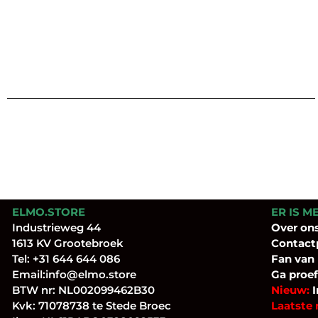
ELMO.STORE
ER IS M
Industrieweg 44
Over
on
1613 KV Grootebroek
Contact
Tel:
+31 644 644 086
Fan
van
Email:
info@elmo.store
Ga proef
BTW nr: NL002099462B30
Nieuw:
I
Kvk: 71078738 te Stede Broec
Laatste 