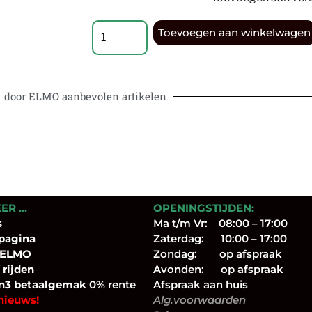
Toevoegen aan winkelwagen
door ELMO aanbevolen artikelen
EER …
OPENINGSTIJDEN:
s
Ma t/m Vr: 08:00 – 17:00
pagina
Zaterdag: 10:00 – 17:00
 ELMO
Zondag: op afspraak
 rijden
Avonden: op afspraak
n3 betaalgemak
0% rente
Afspraak aan huis
nieuws!
Alg.voorwaarden