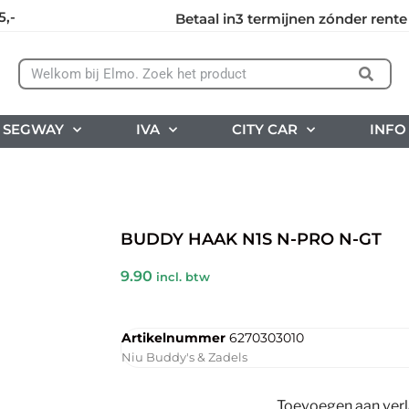
5,-
Betaal in3 termijnen zónder rente
SEGWAY
IVA
CITY CAR
INFO
BUDDY HAAK N1S N-PRO N-GT
9.90
incl. btw
Artikelnummer
6270303010
Niu Buddy's & Zadels
Toevoegen aan verla