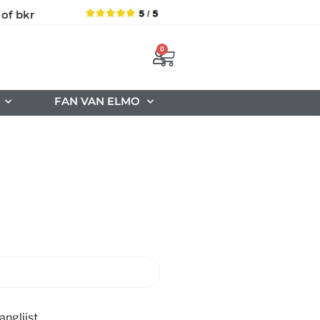
 of bkr
0
FAN VAN ELMO
nglijst