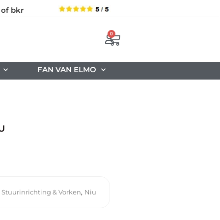
 of bkr
0
FAN VAN ELMO
U
,
 Stuurinrichting & Vorken
Niu