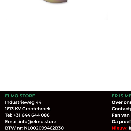
ELMO.STORE
ER IS M
Industrieweg 44
Over
on
1613 KV Grootebroek
Contact
Tel:
+31 644 644 086
Fan
van
Email:
info@elmo.store
Ga proef
BTW nr: NL002099462B30
Nieuw:
I