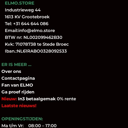
ELMO.STORE
Industrieweg 44
1613 KV Grootebroek
Tel:
+31 644 644 086
Email:
info@elmo.store
BTW nr: NL002099462B30
Kvk: 71078738 te Stede Broec
Iban.:NL61RABO0328092533
ER IS MEER …
Over
ons
Contactpagina
Fan
van ELMO
Ga proef rijden
Nieuw:
In3 betaalgemak
0% rente
Laatste nieuws!
OPENINGSTIJDEN:
Ma t/m Vr: 08:00 – 17:00