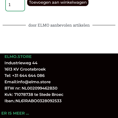
Toevoegen aan winkelwagen
door ELMO aanbevolen artikelen
ELMO.STORE
Industrieweg 44
1613 KV Grootebroek
Tel:
+31 644 644 086
Email:
info@elmo.store
BTW nr: NL002099462B30
Kvk: 71078738 te Stede Broec
Iban.:NL61RABO0328092533
ER IS MEER …