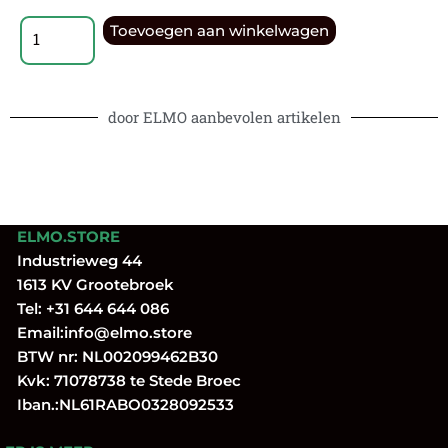
Toevoegen aan winkelwagen
door ELMO aanbevolen artikelen
ELMO.STORE
Industrieweg 44
1613 KV Grootebroek
Tel:
+31 644 644 086
Email:
info@elmo.store
BTW nr: NL002099462B30
Kvk: 71078738 te Stede Broec
Iban.:NL61RABO0328092533