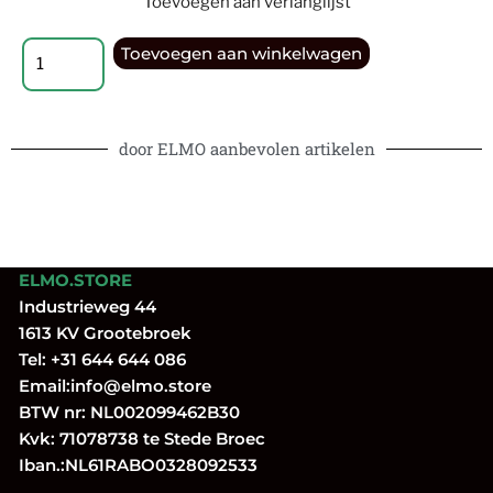
Toevoegen aan verlanglijst
Toevoegen aan winkelwagen
door ELMO aanbevolen artikelen
ELMO.STORE
Industrieweg 44
1613 KV Grootebroek
Tel:
+31 644 644 086
Email:
info@elmo.store
BTW nr: NL002099462B30
Kvk: 71078738 te Stede Broec
Iban.:NL61RABO0328092533