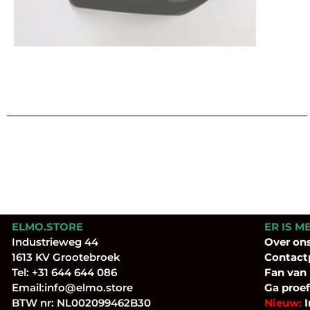
ELMO.STORE
ER IS M
Industrieweg 44
Over
on
1613 KV Grootebroek
Contact
Tel:
+31 644 644 086
Fan
van
Email:
info@elmo.store
Ga proef
BTW nr: NL002099462B30
Nieuw:
I