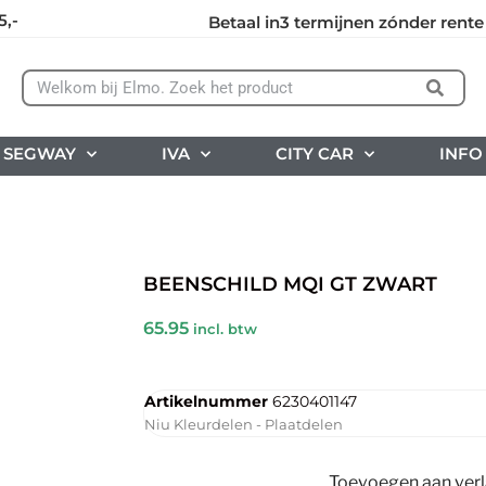
5,-
Betaal in3 termijnen zónder rente
SEGWAY
IVA
CITY CAR
INFO
BEENSCHILD MQI GT ZWART
65.95
incl. btw
Artikelnummer
6230401147
Niu Kleurdelen - Plaatdelen
Toevoegen aan verla