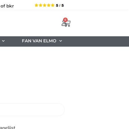
 of bkr
0
FAN VAN ELMO
nglijst