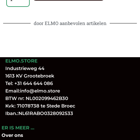
door ELMO aanbevolen artikelen
ELMO.STORE
Industrieweg 44
1613 KV Grootebroek
Tel:
+31 644 644 086
Email:
info@elmo.store
BTW nr: NL002099462B30
Kvk: 71078738 te Stede Broec
Iban.:NL61RABO0328092533
ER IS MEER …
Over
ons