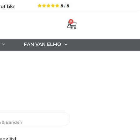
 of bkr
0
FAN VAN ELMO
n & Banden
nglijst