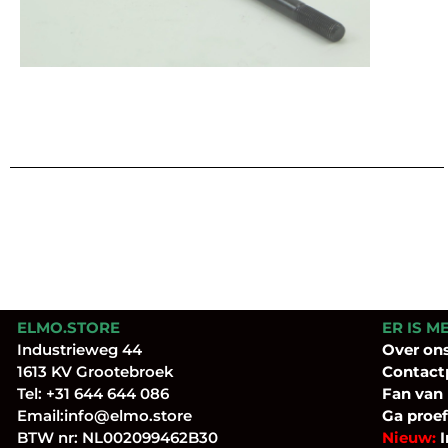
ELMO.STORE
ER IS M
Industrieweg 44
Over
on
1613 KV Grootebroek
Contact
Tel:
+31 644 644 086
Fan
van
Email:
info@elmo.store
Ga proef
BTW nr: NL002099462B30
Nieuw:
I