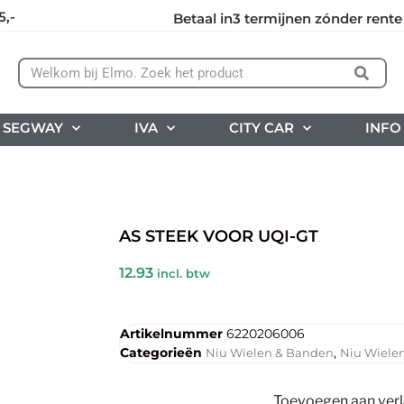
5,-
Betaal in3 termijnen zónder rente
SEGWAY
IVA
CITY CAR
INFO
AS STEEK VOOR UQI-GT
12.93
incl. btw
Artikelnummer
6220206006
Categorieën
,
Niu Wielen & Banden
Niu Wiele
Toevoegen aan verla