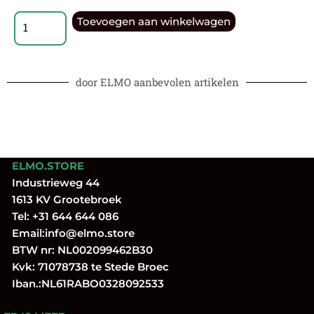
Toevoegen aan winkelwagen
door ELMO aanbevolen artikelen
ELMO.STORE
Industrieweg 44
1613 KV Grootebroek
Tel:
+31 644 644 086
Email:
info@elmo.store
BTW nr: NL002099462B30
Kvk: 71078738 te Stede Broec
Iban.:NL61RABO0328092533