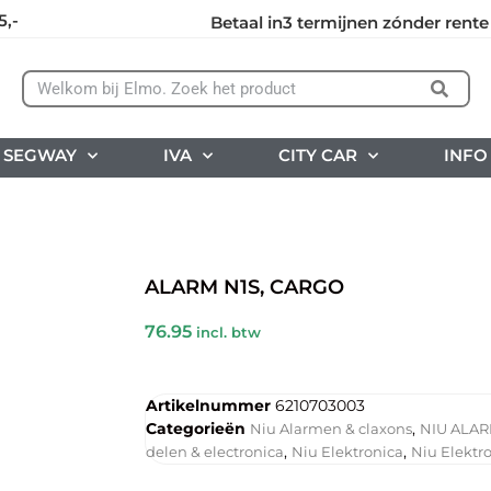
5,-
Betaal in3 termijnen zónder rente
SEGWAY
IVA
CITY CAR
INFO
ALARM N1S, CARGO
76.95
incl. btw
Artikelnummer
6210703003
Categorieën
,
Niu Alarmen & claxons
NIU ALA
,
,
delen & electronica
Niu Elektronica
Niu Elektr