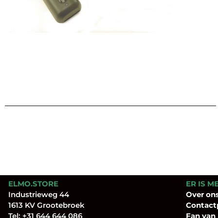
ELMO.STORE
ER IS M
Industrieweg 44
Over
on
1613 KV Grootebroek
Contact
Tel:
+31 644 644 086
Fan
van