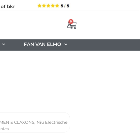
 of bkr
0
FAN VAN ELMO
,
RMEN & CLAXONS
Niu Electrische
onica