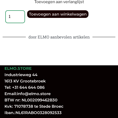
Toevoegen aan verlanglijst
Toevoegen aan winkelwagen
door ELMO aanbevolen artikelen
ELMO.STORE
Industrieweg 44
1613 KV Grootebroek
Tel:
+31 644 644 086
Email:
info@elmo.store
BTW nr: NL002099462B30
Kvk: 71078738 te Stede Broec
Iban.:NL61RABO0328092533