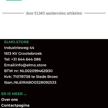
door ELMO aanbevolen artikelen
ELMO.STORE
Industrieweg 44
1613 KV Grootebroek
Tel:
+31 644 644 086
Email:
info@elmo.store
BTW nr: NL002099462B30
Kvk: 71078738 te Stede Broec
Iban.:NL61RABO0328092533
ER IS MEER …
Over
ons
Contactpagina