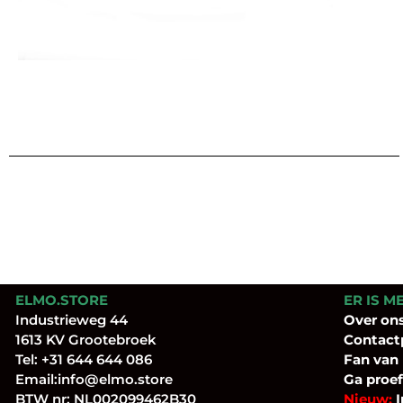
ELMO.STORE
ER IS M
Industrieweg 44
Over
on
1613 KV Grootebroek
Contact
Tel:
+31 644 644 086
Fan
van
Email:
info@elmo.store
Ga proef
BTW nr: NL002099462B30
Nieuw:
I